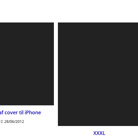
f cover til iPhone
28/06/2012
XXXL