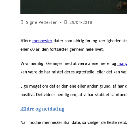
Post
Post
Signe Pedersen
29/04/2018
author:
published:
Ældre
mennesker
dater som aldrig før, og kærligheden st
eller 60 år, den fortsætter gennem hele livet.
Vi vil nemlig ikke nøjes med at være alene mere, og
mang
kan være de har mistet deres ægtefælle, eller det kan være,
Lige meget om det er den ene eller anden grund, så har de
positivt. Det vidner nemlig om, at vi har skabt et samfund 
Ældre og netdating
Når modne mennesker skal date, så vælger de fleste netd