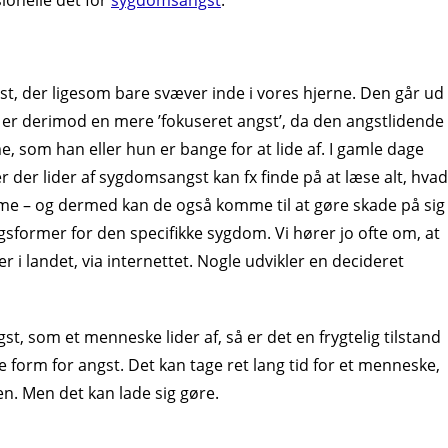
sionelle det for
sygdomsangst
.
st, der ligesom bare svæver inde i vores hjerne. Den går ud
st er derimod en mere ’fokuseret angst’, da den angstlidende
 som han eller hun er bange for at lide af. I gamle dage
der lider af sygdomsangst kan fx finde på at læse alt, hvad
me – og dermed kan de også komme til at gøre skade på sig
sformer for den specifikke sygdom. Vi hører jo ofte om, at
i landet, via internettet. Nogle udvikler en decideret
, som et menneske lider af, så er det en frygtelig tilstand
e form for angst. Det kan tage ret lang tid for et menneske,
n. Men det kan lade sig gøre.