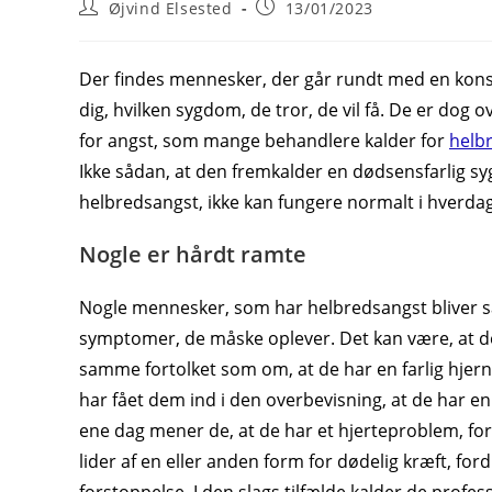
Post
Post
Øjvind Elsested
13/01/2023
author:
published:
Der findes mennesker, der går rundt med en konstan
dig, hvilken sygdom, de tror, de vil få. De er dog 
for angst, som mange behandlere kalder for
helb
Ikke sådan, at den fremkalder en dødsensfarlig sy
helbredsangst, ikke kan fungere normalt i hverda
Nogle er hårdt ramte
Nogle mennesker, som har helbredsangst bliver så
symptomer, de måske oplever. Det kan være, at d
samme fortolket som om, at de har en farlig hjern
har fået dem ind i den overbevisning, at de har en 
ene dag mener de, at de har et hjerteproblem, for
lider af en eller anden form for dødelig kræft, for