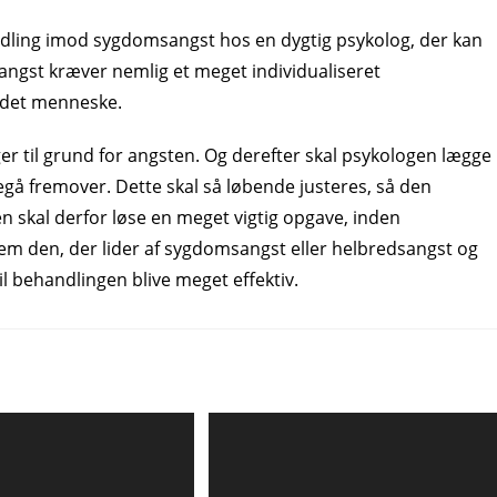
ndling imod sygdomsangst hos en dygtig psykolog, der kan
ngst kræver nemlig et meget individualiseret
t det menneske.
gger til grund for angsten. Og derefter skal psykologen lægge
egå fremover. Dette skal så løbende justeres, så den
n skal derfor løse en meget vigtig opgave, inden
llem den, der lider af sygdomsangst eller helbredsangst og
il behandlingen blive meget effektiv.