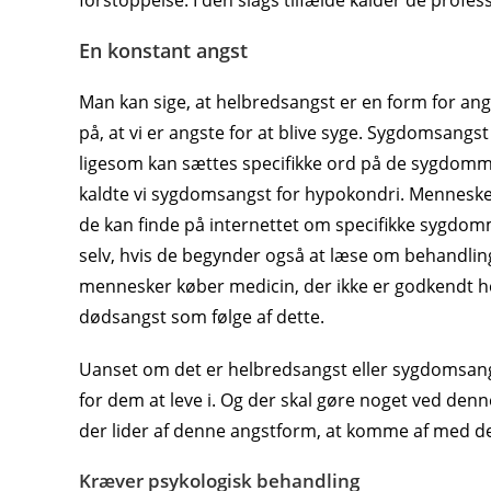
forstoppelse. I den slags tilfælde kalder de profes
En konstant angst
Man kan sige, at helbredsangst er en form for ang
på, at vi er angste for at blive syge. Sygdomsang
ligesom kan sættes specifikke ord på de sygdomme,
kaldte vi sygdomsangst for hypokondri. Mennesker 
de kan finde på internettet om specifikke sygdom
selv, hvis de begynder også at læse om behandling
mennesker køber medicin, der ikke er godkendt her 
dødsangst som følge af dette.
Uanset om det er helbredsangst eller sygdomsangst
for dem at leve i. Og der skal gøre noget ved denn
der lider af denne angstform, at komme af med de
Kræver psykologisk behandling