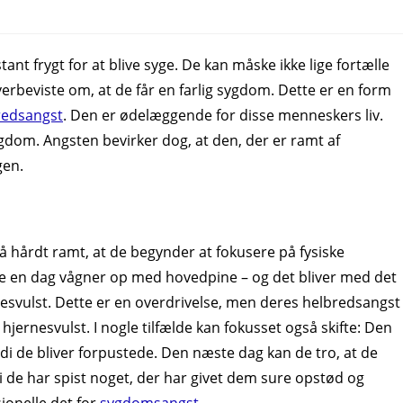
t frygt for at blive syge. De kan måske ikke lige fortælle
overbeviste om, at de får en farlig sygdom. Dette er en form
redsangst
. Den er ødelæggende for disse menneskers liv.
gdom. Angsten bevirker dog, at den, der er ramt af
gen.
 hårdt ramt, at de begynder at fokusere på fysiske
e en dag vågner op med hovedpine – og det bliver med det
esvulst. Dette er en overdrivelse, men deres helbredsangst
hjernesvulst. I nogle tilfælde kan fokusset også skifte: Den
di de bliver forpustede. Den næste dag kan de tro, at de
di de har spist noget, der har givet dem sure opstød og