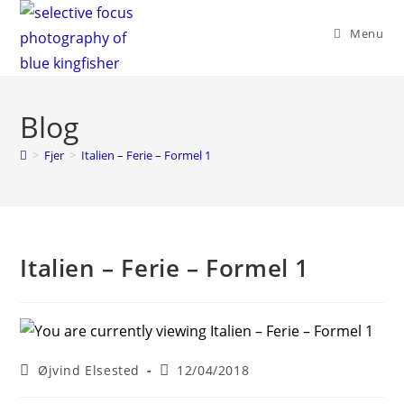
Skip
to
Menu
content
Blog
>
Fjer
>
Italien – Ferie – Formel 1
Italien – Ferie – Formel 1
Post
Post
Øjvind Elsested
12/04/2018
author:
published: