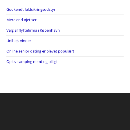
Godkendt faldsikringsudstyr
Mere end øjet ser
Valg af flyttefirma i København
Unihejs vinder
Online senior dating er blevet populært
Oplev camping nemt og billigt