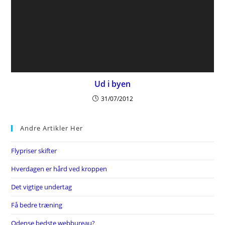
Ud i byen
31/07/2012
Andre Artikler Her
Flypriser skifter
Hverdagen er hård ved kroppen
Det vigtige undertag
Få bedre træning
Odense bedste webbureau?