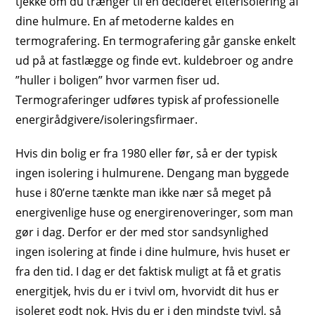
tjekke om du trænger til en decideret efterisolering af
dine hulmure. En af metoderne kaldes en
termografering. En termografering går ganske enkelt
ud på at fastlægge og finde evt. kuldebroer og andre
”huller i boligen” hvor varmen fiser ud.
Termograferinger udføres typisk af professionelle
energirådgivere/isoleringsfirmaer.
Hvis din bolig er fra 1980 eller før, så er der typisk
ingen isolering i hulmurene. Dengang man byggede
huse i 80’erne tænkte man ikke nær så meget på
energivenlige huse og energirenoveringer, som man
gør i dag. Derfor er der med stor sandsynlighed
ingen isolering at finde i dine hulmure, hvis huset er
fra den tid. I dag er det faktisk muligt at få et gratis
energitjek, hvis du er i tvivl om, hvorvidt dit hus er
isoleret godt nok. Hvis du er i den mindste tvivl, så