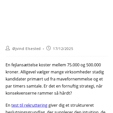
Post
Post
Øjvind Elsested
17/12/2025
author:
published:
En fejlansættelse koster mellem 75.000 og 500.000
kroner. Alligevel vælger mange virksomheder stadig
kandidater primært ud fra mavefornemmelse og et
par timers samtale. Er det en fornuftig strategi, når
konsekvenserne rammer så hårdt?
En
test til rekruttering
giver dig et struktureret
beslutningsgrundlag, der supplerer den intuition, de