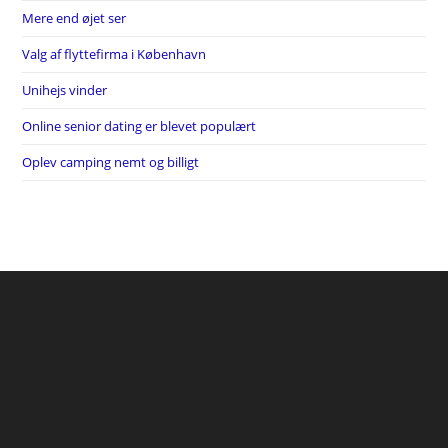
Mere end øjet ser
Valg af flyttefirma i København
Unihejs vinder
Online senior dating er blevet populært
Oplev camping nemt og billigt