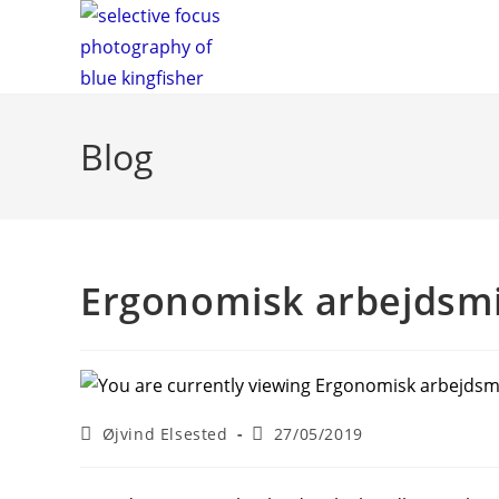
Skip
to
content
Blog
Ergonomisk arbejdsmi
Post
Post
Øjvind Elsested
27/05/2019
author:
published: