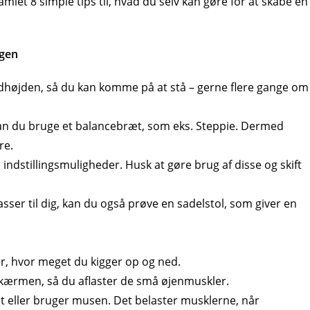
mlet 8 simple tips til, hvad du selv kan gøre for at skabe en
agen
højden, så du kan komme på at stå – gerne flere gange om
kan du bruge et balancebræt, som eks. Steppie. Dermed
re.
e indstillingsmuligheder. Husk at gøre brug af disse og skift
sser til dig, kan du også prøve en sadelstol, som giver en
, hvor meget du kigger op og ned.
kærmen, så du aflaster de små øjenmuskler.
t eller bruger musen. Det belaster musklerne, når