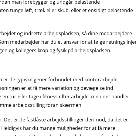
ordan man forebygger og undgår belastende
en tunge løft, træk eller skub, eller et ensidigt belastende
 arbejdet og indrette arbejdspladsen, så dine medarbejdere
om medarbejder har du et ansvar for at følge retningslinje
egen og kollegers krop og fysik på arbejdspladsen.
om er de typiske gener forbundet med kontorarbejde.
øsningen er at få mere variation og bevægelse ind i
en tur eller tage i fitness efter arbejde, men det handler
samme arbejdsstilling foran skærmen.
n. Det er de fastlåste arbejdsstillinger derimod, da det er
e. Heldigvis har du mange muligheder for at få mere