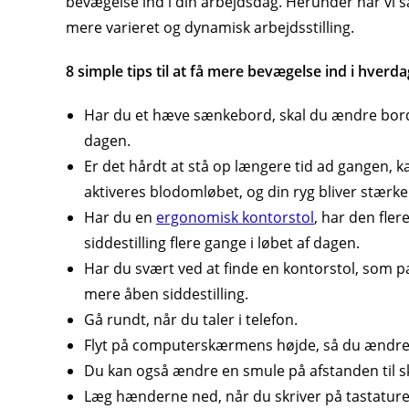
bevægelse ind i din arbejdsdag. Herunder har vi sa
mere varieret og dynamisk arbejdsstilling.
8 simple tips til at få mere bevægelse ind i hverd
Har du et hæve sænkebord, skal du ændre bord
dagen.
Er det hårdt at stå op længere tid ad gangen, 
aktiveres blodomløbet, og din ryg bliver stærke
Har du en
ergonomisk kontorstol
, har den fler
siddestilling flere gange i løbet af dagen.
Har du svært ved at finde en kontorstol, som pa
mere åben siddestilling.
Gå rundt, når du taler i telefon.
Flyt på computerskærmens højde, så du ændrer
Du kan også ændre en smule på afstanden til s
Læg hænderne ned, når du skriver på tastature