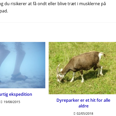
 du risikerer at få ondt eller blive træt i musklerne på
pad.
rtig ekspedition
Dyreparker er et hit for alle
19/08/2015
aldre
02/05/2018