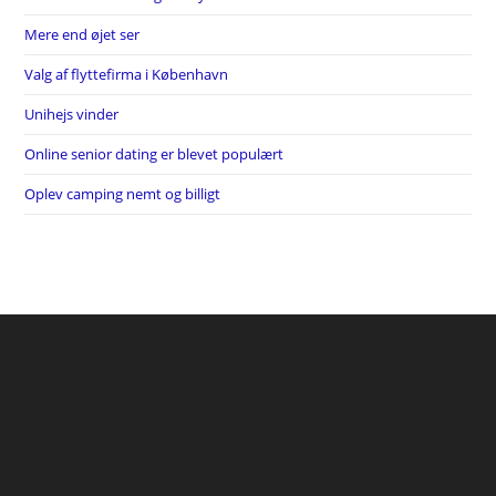
Mere end øjet ser
Valg af flyttefirma i København
Unihejs vinder
Online senior dating er blevet populært
Oplev camping nemt og billigt