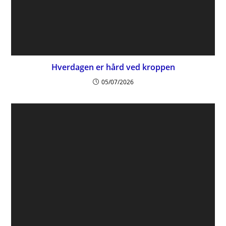
Hverdagen er hård ved kroppen
05/07/2026