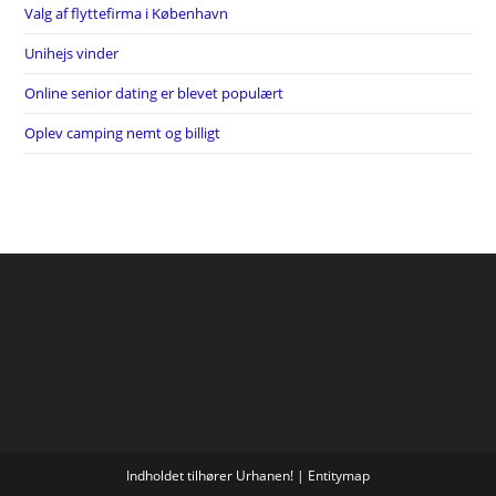
Valg af flyttefirma i København
Unihejs vinder
Online senior dating er blevet populært
Oplev camping nemt og billigt
Indholdet tilhører Urhanen! |
Entitymap