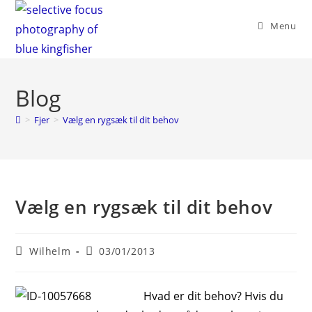
Skip
to
Menu
content
Blog
>
Fjer
>
Vælg en rygsæk til dit behov
Vælg en rygsæk til dit behov
Post
Post
Wilhelm
03/01/2013
author:
published:
Hvad er dit behov? Hvis du