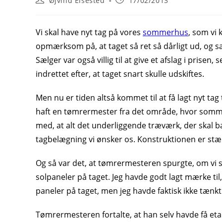
Øjvind Elsested
17/02/2013
author:
published:
Vi skal have nyt tag på vores
sommerhus
, som vi 
opmærksom på, at taget så ret så dårligt ud, og sæl
Sælger var også villig til at give et afslag i prise
indrettet efter, at taget snart skulle udskiftes.
Men nu er tiden altså kommet til at få lagt nyt tag t
haft en tømrermester fra det område, hvor sommer
med, at alt det underliggende træværk, der skal bær
tagbelægning vi ønsker os. Konstruktionen er stærk
Og så var det, at tømrermesteren spurgte, om vi så
solpaneler på taget. Jeg havde godt lagt mærke t
paneler på taget, men jeg havde faktisk ikke tænk
Tømrermesteren fortalte, at han selv havde få etab