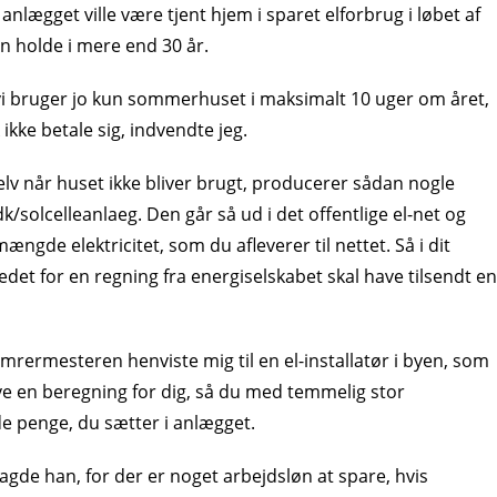
 anlægget ville være tjent hjem i sparet elforbrug i løbet af
n holde i mere end 30 år.
vi bruger jo kun sommerhuset i maksimalt 10 uger om året,
 ikke betale sig, indvendte jeg.
elv når huset ikke bliver brugt, producerer sådan nogle
dk/solcelleanlaeg. Den går så ud i det offentlige el-net og
ngde elektricitet, som du afleverer til nettet. Så i dit
edet for en regning fra energiselskabet skal have tilsendt en
mrermesteren henviste mig til en el-installatør i byen, som
ave en beregning for dig, så du med temmelig stor
de penge, du sætter i anlægget.
sagde han, for der er noget arbejdsløn at spare, hvis