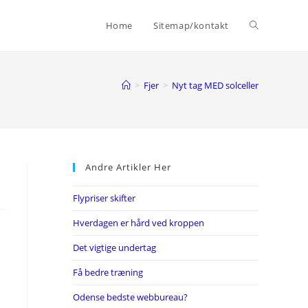
Toggle
Home
Sitemap/kontakt
website
>
Fjer
>
Nyt tag MED solceller
search
Andre Artikler Her
Flypriser skifter
Hverdagen er hård ved kroppen
Det vigtige undertag
Få bedre træning
Odense bedste webbureau?