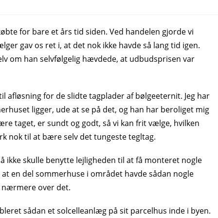
købte for bare et års tid siden. Ved handelen gjorde vi
ger gav os ret i, at det nok ikke havde så lang tid igen.
n, selv om han selvfølgelig hævdede, at udbudsprisen var
il afløsning for de slidte tagplader af bølgeeternit. Jeg har
huset ligger, ude at se på det, og han har beroliget mig
e taget, er sundt og godt, så vi kan frit vælge, hvilken
 nok til at bære selv det tungeste tegltag.
 ikke skulle benytte lejligheden til at få monteret nogle
il, at en del sommerhuse i området havde sådan nogle
t nærmere over det.
leret sådan et solcelleanlæg på sit parcelhus inde i byen.